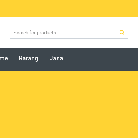
me
Barang
Jasa