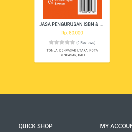
JASA PENGURUSAN ISBN & BARCODE RESMI DARI PERPUSNAS RI
Rp. 80.000
(0 Reviews)
TONJA, DENPASAR UTARA, KOTA
DENPASAR, BALI
QUICK SHOP
MY ACCOU